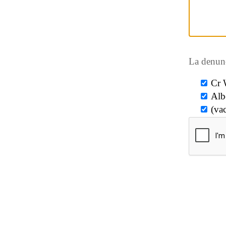
La denunc
Cr 
Alb
(vac